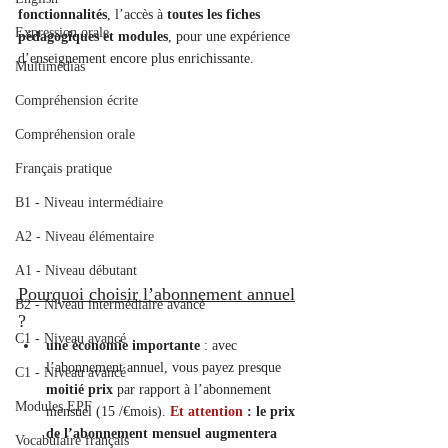
fonctionnalités
, l’accès à 
toutes les fiches 
Expression orale
pédagogiques et modules
, pour une expérience 
d’enseignement encore plus enrichissante.
Multimédias
Compréhension écrite
Compréhension orale
Français pratique
B1 - Niveau intermédiaire
A2 - Niveau élémentaire
A1 - Niveau débutant
Pourquoi choisir l’abonnement annuel
B2 - Niveau intermédiaire avancé
?
C1 - Niveau avancé
une économie importante
 : avec 
l’abonnement annuel, vous payez presque 
C1 - Niveau avancé
moitié prix
 par rapport à l’abonnement 
Modules EPF
mensuel (15 /€mois). 
Et attention 
: le prix 
de l’abonnement mensuel augmentera 
Vocabulaire français