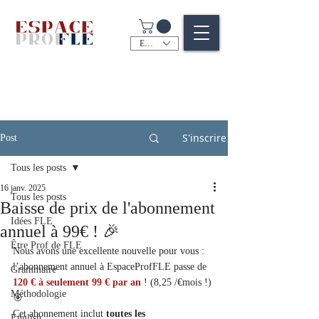
EUR (€)
S'inscrire
Post
Tous les posts
16 janv. 2025
Tous les posts
Baisse de prix de l'abonnement
Idées FLE
annuel à 99€ ! 🎉
Être Prof de FLE
Nous avons une excellente nouvelle pour vous : 
l’abonnement annuel à EspaceProfFLE passe de 
Grammaire
120 € à seulement 99 € par an
 ! (8,25 /€mois !) 
Méthodologie
🎯
Cet abonnement inclut 
toutes les 
English