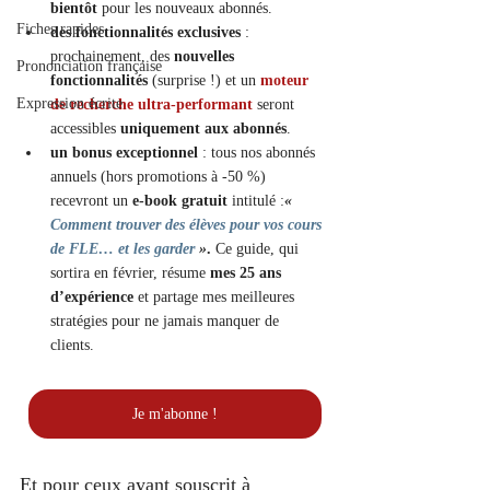
bientôt
 pour les nouveaux abonnés.
Fiches rapides
des fonctionnalités exclusives
 : 
prochainement, des 
nouvelles 
Prononciation française
fonctionnalités
 (surprise !) et un 
moteur 
Expression écrite
de recherche ultra-performant 
seront 
accessibles 
uniquement aux abonnés
.
un bonus exceptionnel
 : tous nos abonnés 
annuels (hors promotions à -50 %) 
recevront un 
e-book gratuit
 intitulé :
« 
Comment trouver des élèves pour vos cours 
de FLE… et les garder
 »
. 
Ce guide, qui 
sortira en février, résume 
mes 25 ans 
d’expérience
 et partage mes meilleures 
stratégies pour ne jamais manquer de 
clients. 
Je m'abonne !
Et pour ceux ayant souscrit à 