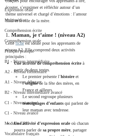
conçues pour encourager vos apprenants à lire, 
écouter, s’exprimer et réfléchir autour d’un 
Expression orale
thème universel et chargé d’émotions : l’amour 
Multimédias
filial et le rôle de la mère.
Compréhension écrite
1. 
Maman, je t’aime ! (niveau A2)
Compréhension orale
Cette 
fiche
 est idéale pour les apprenants de 
niveau A2. Elle comprend deux activités 
Français pratique
principales :
B1 - Niveau intermédiaire
Une activité de compréhension écrite
 à 
partir de deux textes.
A2 - Niveau élémentaire
Le premier présente l’
histoire
 et 
A1 - Niveau débutant
l’
origine
 de la fête des mères, en 
France et ailleurs.
B2 - Niveau intermédiaire avancé
Le second regroupe plusieurs 
C1 - Niveau avancé
témoignages d’enfants
 qui parlent de 
leur maman avec tendresse.
C1 - Niveau avancé
Modules EPF
Une activité d’expression orale
 où chacun 
pourra parler de 
sa propre mère
, partager 
Vocabulaire français