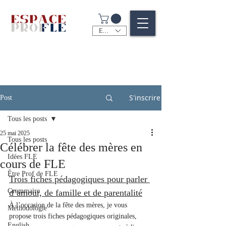
EUR (€)
S'inscrire
Post
Tous les posts
25 mai 2025
Tous les posts
Célébrer la fête des mères en
Idées FLE
cours de FLE
Être Prof de FLE
Trois fiches pédagogiques pour parler 
Grammaire
d’amour, de famille et de parentalité
À l’occasion de la fête des mères, je vous 
Méthodologie
propose trois fiches pédagogiques originales, 
English