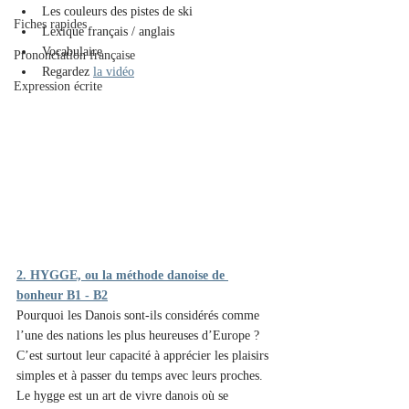
Les couleurs des pistes de ski
Fiches rapides
Lexique français / anglais
Vocabulaire
Prononciation française
Regardez 
la vidéo
Expression écrite
2. HYGGE, ou la méthode danoise de 
bonheur B1 - B2
Pourquoi les Danois sont-ils considérés comme 
l’une des nations les plus heureuses d’Europe ? 
C’est surtout leur capacité à apprécier les plaisirs 
simples et à passer du temps avec leurs proches.
Le hygge est un art de vivre danois où se 