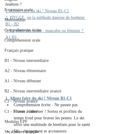
fenêtres ? 
Expression orale
1. Allons faire du ski ! Niveau B1-C1
2. HYGGE, ou la méthode danoise de bonheur 
Multimédias
B1 - B2
Compréhension écrite
3. Le genre des noms - masculin ou féminin ? 
A1-B1
Compréhension orale
Français pratique
B1 - Niveau intermédiaire
A2 - Niveau élémentaire
A1 - Niveau débutant
B2 - Niveau intermédiaire avancé
1. Allons faire du ski ! Niveau B1-C1
C1 - Niveau avancé
Compréhension écrite - Ne passez pas 
l’hiver à hiberner ! Sortez et profitez du 
C1 - Niveau avancé
temps froid pour braver les pentes. Le ski 
Modules EPF
offre une multitude de bienfaits pour la santé
Ski - équipement et accessoires
Vocabulaire français