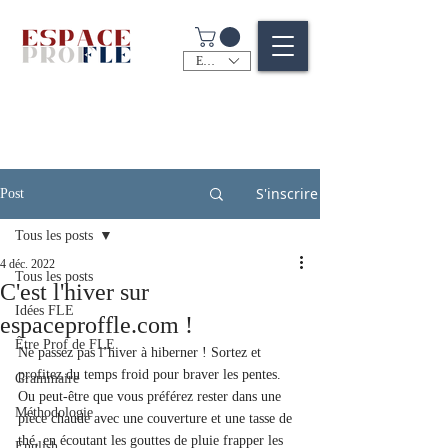
EUR (€)
S'inscrire
Post
Tous les posts
4 déc. 2022
Tous les posts
C'est l'hiver sur
Idées FLE
espaceproffle.com !
Être Prof de FLE
Ne passez pas l’hiver à hiberner ! Sortez et 
profitez du temps froid pour braver les pentes. 
Grammaire
Ou peut-être que vous préférez rester dans une 
Méthodologie
pièce chaude avec une couverture et une tasse de 
thé, en écoutant les gouttes de pluie frapper les 
English