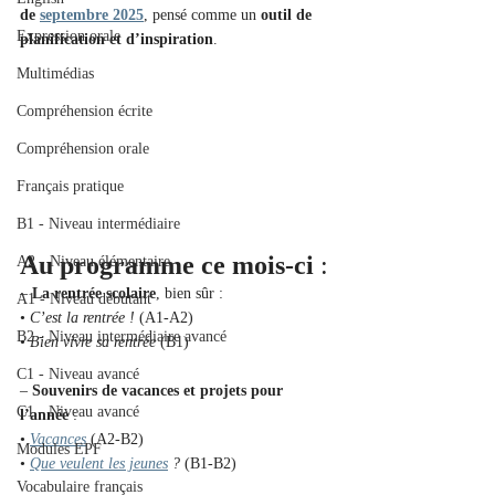
de 
septembre 2025
, pensé comme un 
outil de 
Expression orale
planification et d’inspiration
.
Multimédias
Compréhension écrite
Compréhension orale
Français pratique
B1 - Niveau intermédiaire
Au programme ce mois-ci
 :
A2 - Niveau élémentaire
– 
La rentrée scolaire
, bien sûr : 
A1 - Niveau débutant
• 
C’est la rentrée !
 (A1-A2) 
B2 - Niveau intermédiaire avancé
• 
Bien vivre sa rentrée
 (B1)
C1 - Niveau avancé
– 
Souvenirs de vacances et projets pour 
C1 - Niveau avancé
l’année
 : 
• 
Vacances
 (A2-B2) 
Modules EPF
• 
Que veulent les jeunes
 ?
 (B1-B2) 
Vocabulaire français