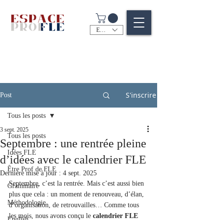
EUR (€)
S'inscrire
Post
Tous les posts
3 sept. 2025
Tous les posts
Septembre : une rentrée pleine
Idées FLE
d’idées avec le calendrier FLE
Être Prof de FLE
Dernière mise à jour :
4 sept. 2025
Septembre, c’est la rentrée. Mais c’est aussi bien 
Grammaire
plus que cela : un moment de renouveau, d’élan, 
Méthodologie
d’organisation, de retrouvailles… Comme tous 
les mois, nous avons conçu le 
calendrier FLE 
English