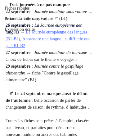
– 
Trois journées à ne pas manquer
 : 
Fiches rapides
22 septembre
 : 
Journée mondiale sans voiture
 → 
fiche "La ville sans voiture ?" (B1) 
Prononciation française
26 septembre : 
La Journée européenne des 
Expression écrite
langues
→ 
La Journée européenne des langues 
(B1-B2)
, 
Apprendre une langue : si difficile que 
ça ? B1-B2
27 septembre
 : 
Journée mondiale du tourisme
 → 
Choix de fiches sur le thème « voyager » 
29 septembre
 : 
Journée contre le gaspillage 
alimentaire
 → fiche "Contre le gaspillage 
alimentaire" (B1)
– 🍂 
Le 23 septembre marque aussi le début 
de l’automne
 : belle occasion de parler de 
changement de saison, de rythme, d’habitudes…
Toutes les fiches sont prêtes à l’emploi, classées 
par niveau, et parfaites pour démarrer un 
nouveau module ou ancrer des habitudes.