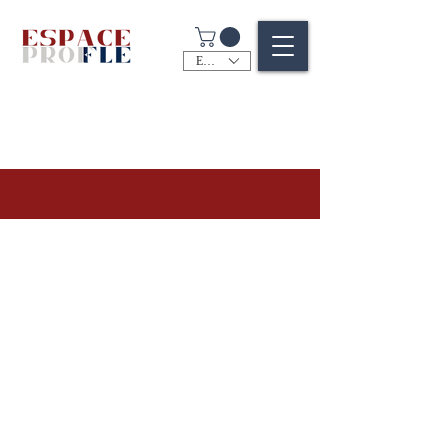
EUR (€)