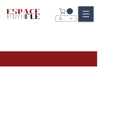
EUR (€)