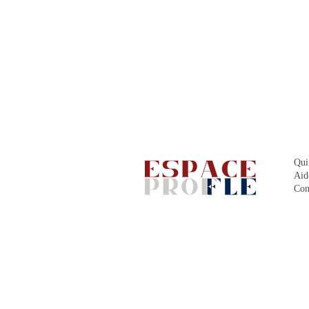
Qui
Aid
Con