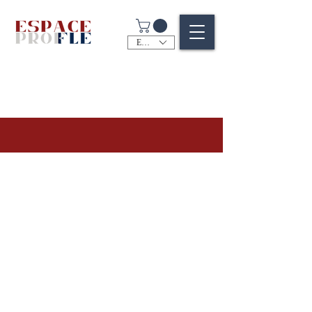
EUR (€)