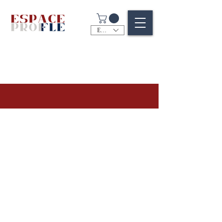
EUR (€)