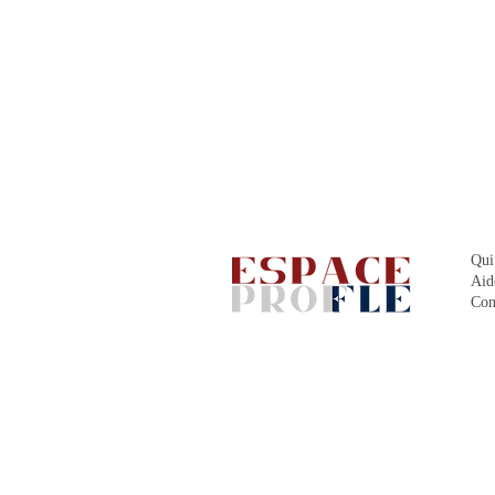
Qui
Aid
Con