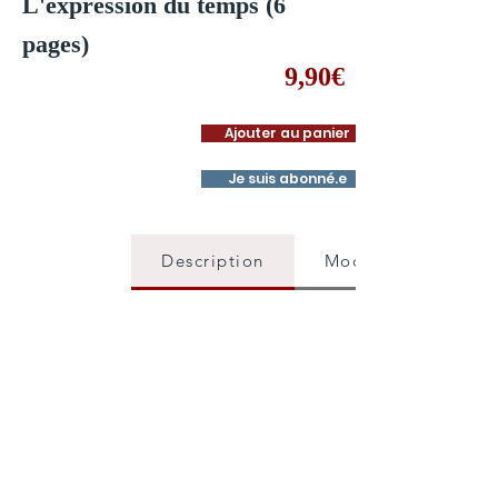
L'expression du temps (6
pages)
9,90€
Ajouter au panier
Je suis abonné.e
Description
Mode d'emploi