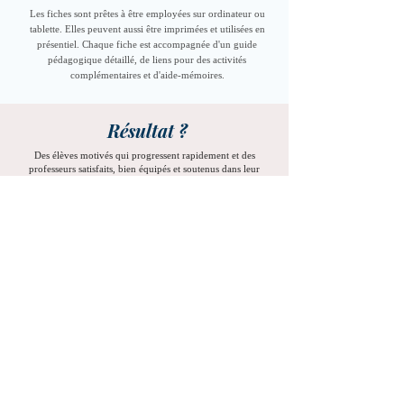
Les fiches sont prêtes à être employées sur ordinateur ou
tablette. Elles peuvent aussi être imprimées et utilisées en
présentiel. Chaque fiche est accompagnée d'un guide
pédagogique détaillé, de liens pour des activités
complémentaires et d'aide-mémoires.
Résultat ?
Des élèves motivés qui progressent rapidement et des
professeurs satisfaits, bien équipés et soutenus dans leur
mission.
Rejoignez
la communauté EspaceP
rofFle et offrez à vos
professeurs les ressources dont ils ont besoin pour exceller !
Contactez-nous dès
maintenant pour découvrir
votre tarif personnalisé.
+33 7 86 21 42 53
info@espaceproffle.com