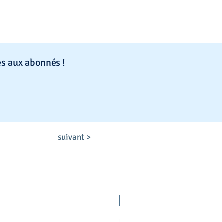
es aux abonnés !
suivant >
C1