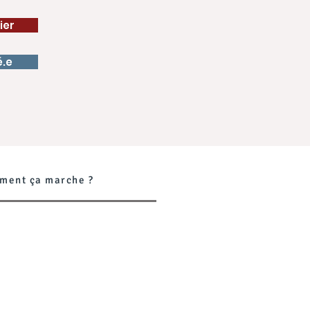
ier
é.e
ment ça marche ?