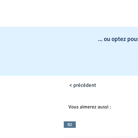
... ou optez po
< précédent
Vous aimerez aussi :
B2