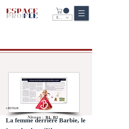
EUR (€)
< RETOUR
Niveau :
B1, B2
La femme derrière Barbie, le