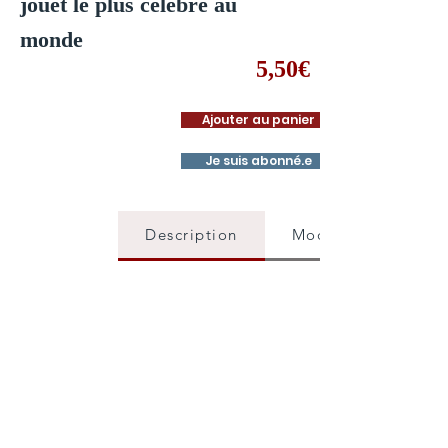
jouet le plus célèbre au
monde
5,50€
Ajouter au panier
Je suis abonné.e
Description
Mode d'emploi