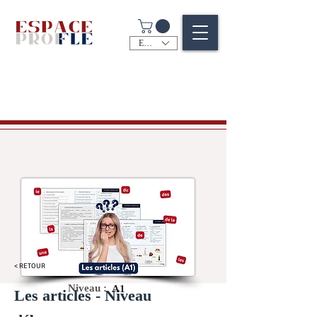
EUR (€)
< RETOUR
Niveau :
A1
Les articles - Niveau