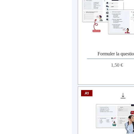
Formuler la questi
Prix
1,50 €
A1