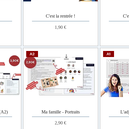
C'est la rentrée !
C'e
Prix
1,90 €
A2
A1
 (A2)
Ma famille - Portraits
L'adj
Prix
2,90 €