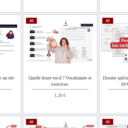
A1
A1
re un rdv
Quelle heure est-il ? Vocabulaire et
Dossier spéci
exercices.
AVO
Prix
1,20 €
A1
A1