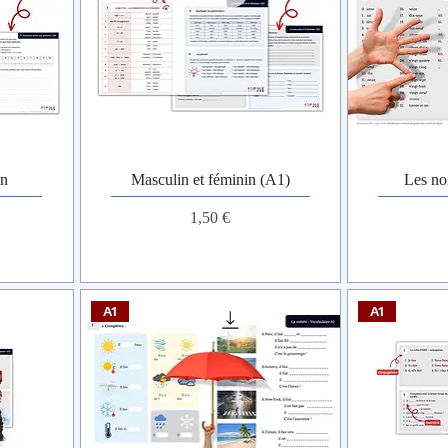
on
Masculin et féminin (A1)
Les no
Prix
1,50 €
A1
A1