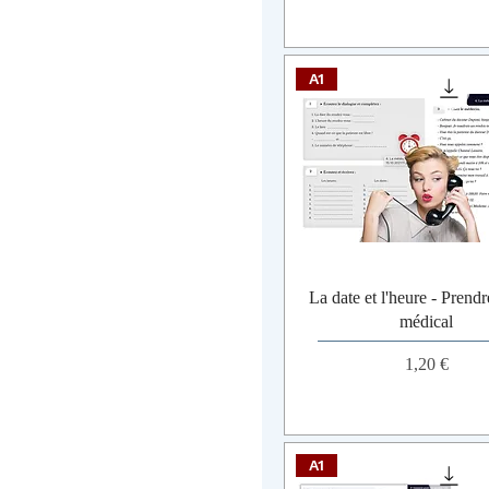
A1
La date et l'heure - Prend
médical
Prix
1,20 €
A1