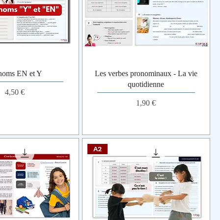
noms EN et Y
Les verbes pronominaux - La vie
quotidienne
Prix
4,50 €
Prix
1,90 €
A2