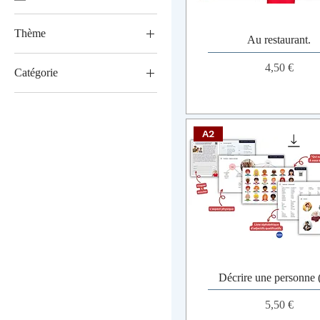
Thème
Au restaurant.
La mode
Prix
4,50 €
Catégorie
La vie quotidienne
Grammaire
Conjugaison
A2
Écoute
Prononciation
Vocabulaire
Décrire une personne
Prix
5,50 €