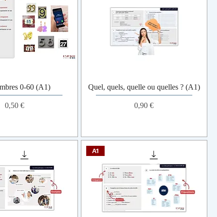
mbres 0-60 (A1)
Quel, quels, quelle ou quelles ? (A1)
Prix
Prix
0,50 €
0,90 €
A1