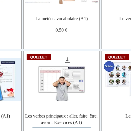
)
La météo - vocabulaire (A1)
Le ve
Prix
0,50 €
QUIZLET
QUIZLET
 (A1)
Les verbes principaux : aller, faire, être,
Les
avoir - Exercices (A1)