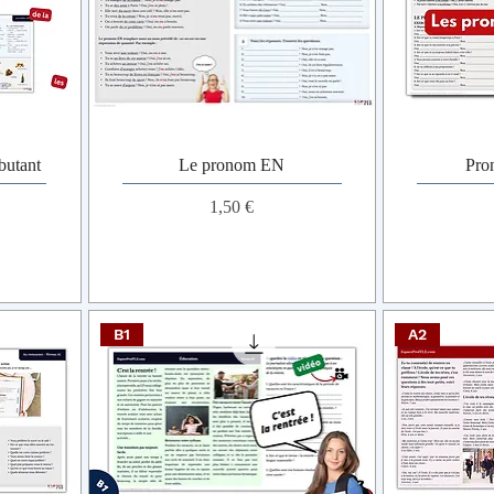
butant
Le pronom EN
Pro
Prix
1,50 €
B1
A2