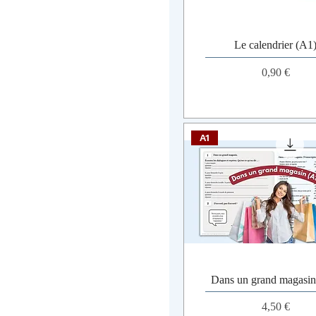
Le calendrier (A1
Prix
0,90 €
A1
Dans un grand magasin
Prix
4,50 €