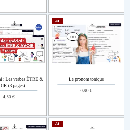
A1
al : Les verbes ÊTRE &
Le pronom tonique
IR (3 pages)
Prix
0,90 €
Prix
4,50 €
A1