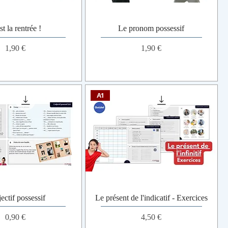
st la rentrée !
Le pronom possessif
Prix
Prix
1,90 €
1,90 €
A1
ectif possessif
Le présent de l'indicatif - Exercices
Prix
Prix
0,90 €
4,50 €