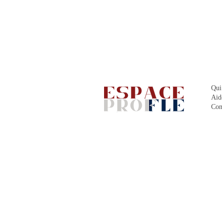
Qui
Aid
Con