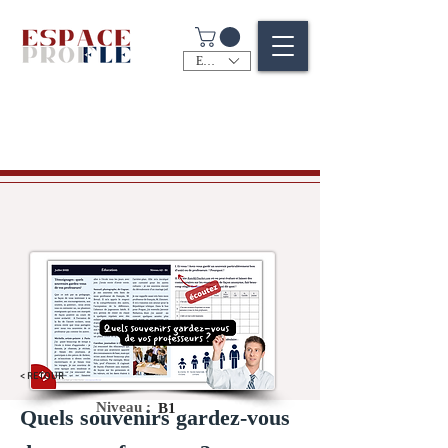
EUR (€)
< RETOUR
Niveau :
B1
Quels souvenirs gardez-vous