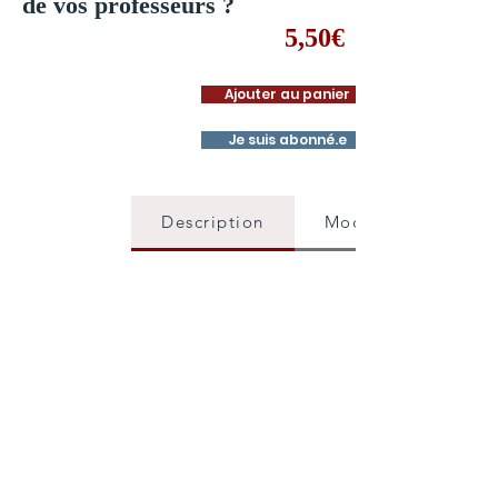
de vos professeurs ?
5,50€
Ajouter au panier
Je suis abonné.e
Description
Mode d'emploi