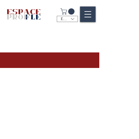
EUR (€)