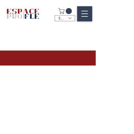
EUR (€)