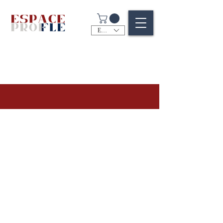
EUR (€)