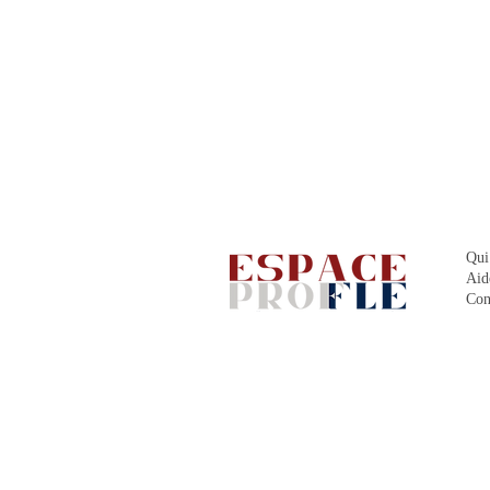
Qui
Aid
Con