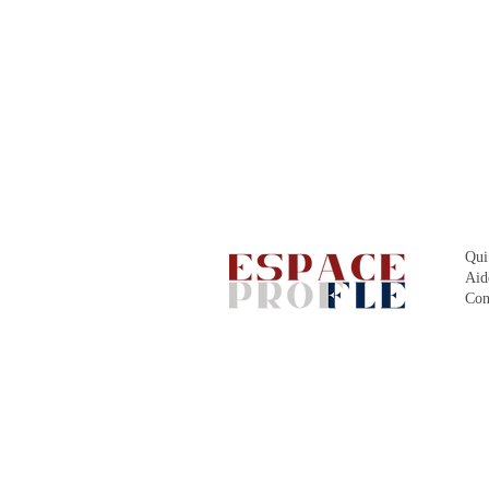
Qui
Aid
Con