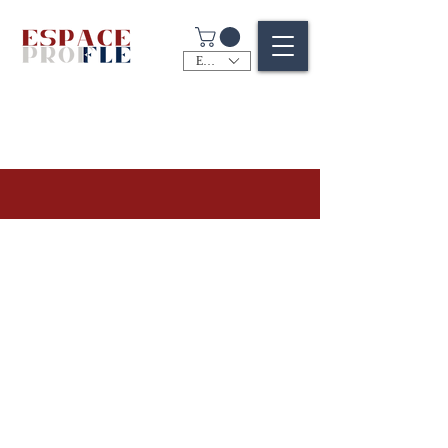
EUR (€)