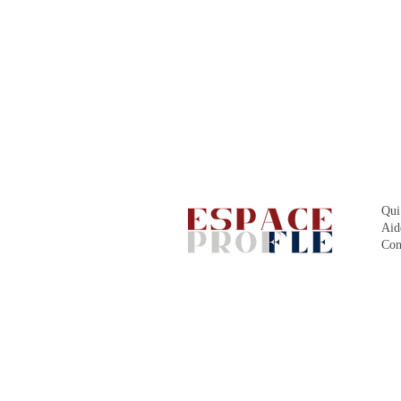
Qui
Aid
Con