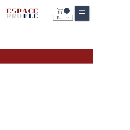
EUR (€)