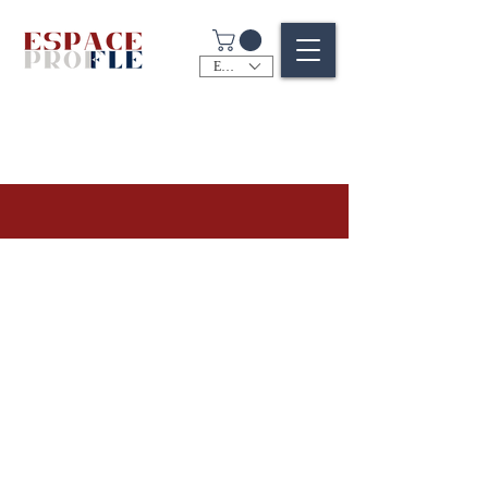
EUR (€)