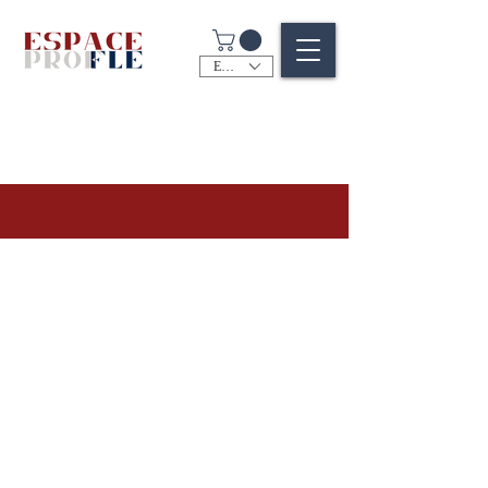
EUR (€)