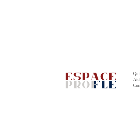
Qui
Aid
Con