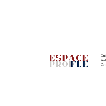
Qui
Aid
Con