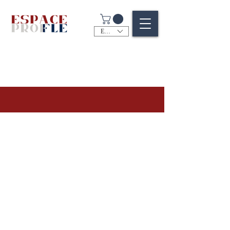
EUR (€)