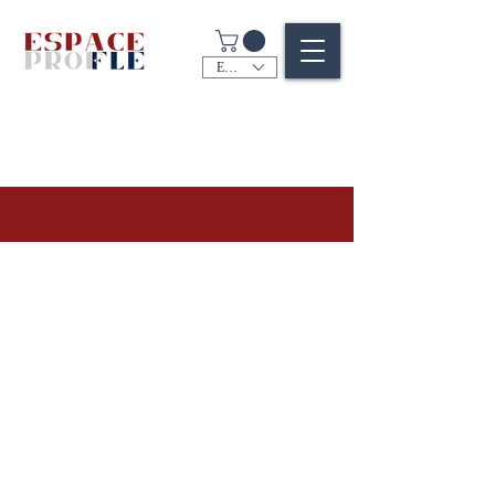
EUR (€)