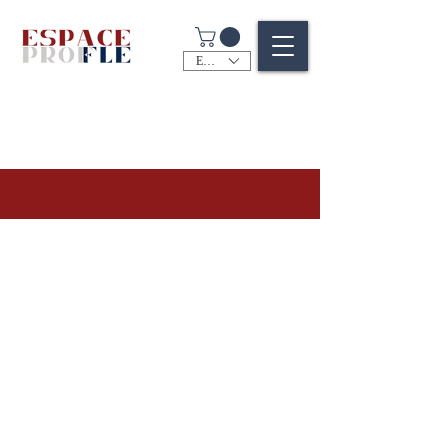
EUR (€)