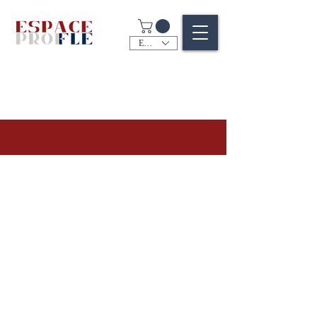
EUR (€)