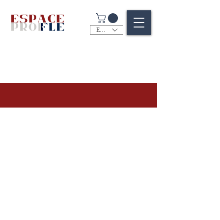
EUR (€)