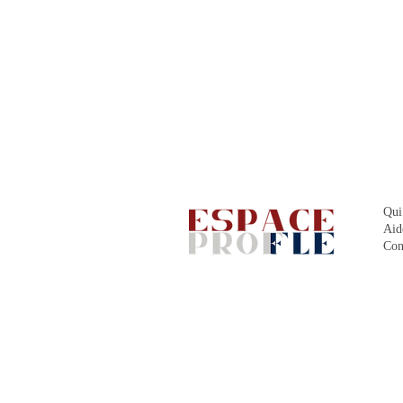
Qui
Aid
Con