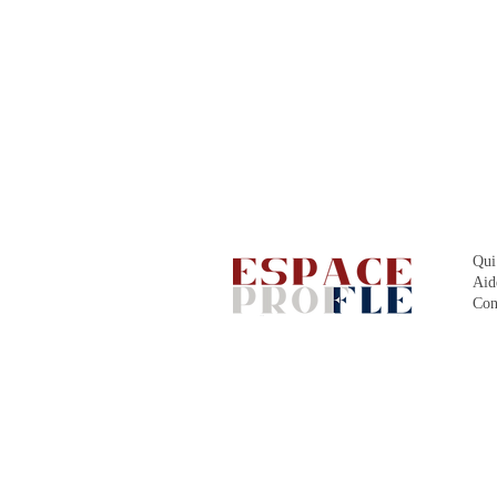
Qui
Aid
Con