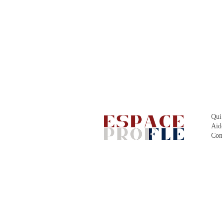
Qui
Aid
Con