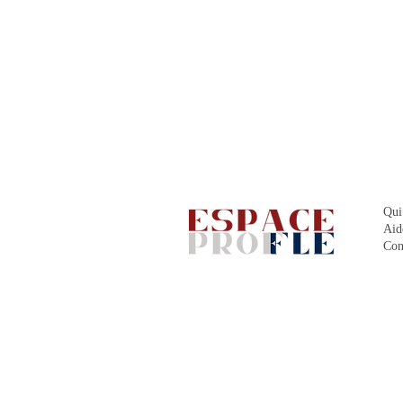
Qui
Aid
Con