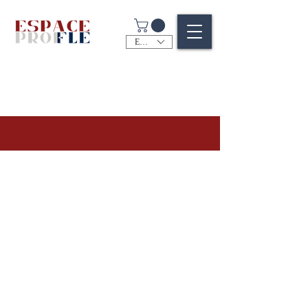
EUR (€)