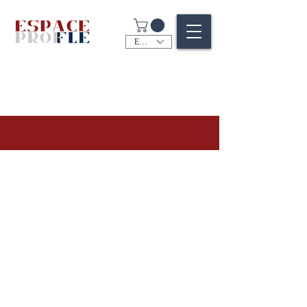
EUR (€)