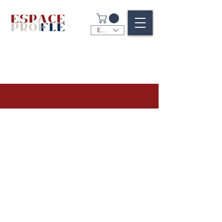
EUR (€)