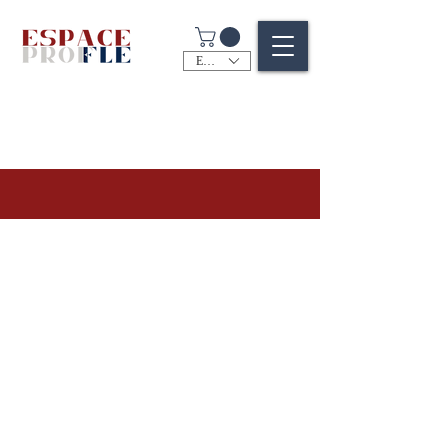
EUR (€)