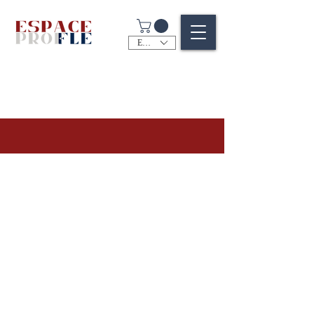
EUR (€)