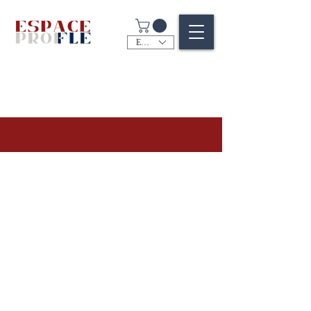
EUR (€)