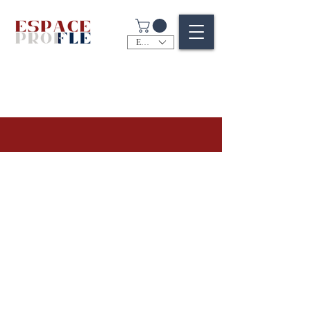
EUR (€)