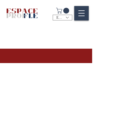
EUR (€)