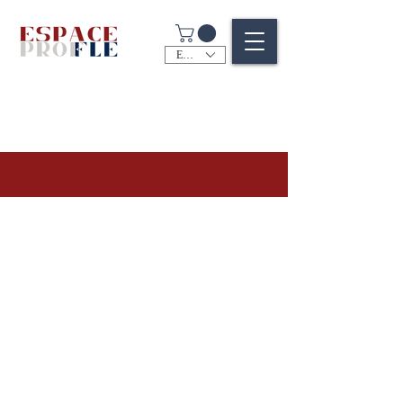
EUR (€)