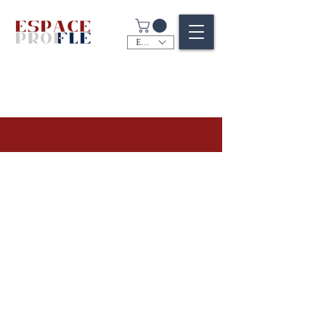
EUR (€)