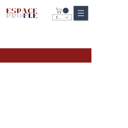
EUR (€)